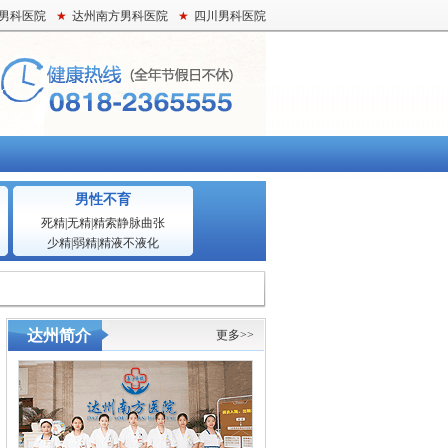
男科医院
★
达州南方男科医院
★
四川男科医院
男性不育
死精
|
无精
|
精索静脉曲张
少精
|
弱精
|
精液不液化
达州简介
更多>>