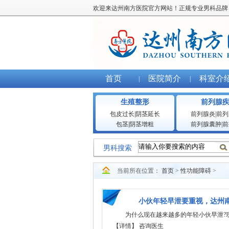
欢迎来达州南方医院官方网站！正规专业男科品牌
首页
医院简介
科室介
|
|
生殖整形
前列腺
包皮过长
|
阴茎延长
前列腺炎
|
前列
包茎
|
阴茎增粗
前列腺囊肿
|
前
男科搜索
当前所在位置：
首页
>
性功能障碍
>
小伙年轻早泄要重视，达州
为什么现在越来越多的年轻小伙早泄?
【详情】
咨询医生