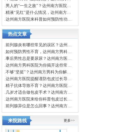
.男人的“一生之敌”？达州南方医院来告诉你
.精液“见红”是什么情况，达州南方医院来分析
.达州南方医院来科普如何预防性功能早衰
热点文章
.前列腺炎有哪些常见的误区？达州南方男科医院来指出
.如何预防男性不育，达州南方男科来教你
.事后男性总是要尿尿？达州南方医院为你解答
.达州南方男科医院为你揭开这些常见的男科疾病误区
.不够“坚挺”？达州南方男科为你解答原因
.达州南方医院提醒谨防包皮过长导致包皮龟头炎
.精子抗体导致不育？达州南方医院带你探究
.几岁才适合做包皮手术？达州南方医院来科普
.达州南方医院来给你科普包皮过长的真正危害
.前列腺异位是怎么回事？达州南方医院来一一解答
来院路线
更多>>