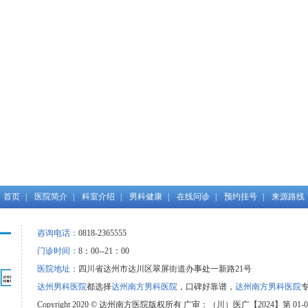
首页
|
医院简介
|
科室介绍
|
男科健康
|
在线问诊
|
预约挂号
|
来源路线
咨询电话：
0818-2365555
门诊时间：
8：00--21：00
医院地址：
四川省达州市达川区翠屏街道办事处一新路21号
达州男科医院
都选择
达州南方男科医院
，口碑好靠谱，
达州南方男科医院
Copyright 2020 © 达州南方医院版权所有 广审：（川）医广【2024】第 01-0