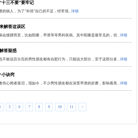
“十三不要”要牢记
病人，为了“补偿”自己的不足，经常强...
详细
院来解答这误区
会接踵而至，比如阳痿，早泄等等男科疾病。其中阳痿是最常见的，但...
详细
解答疑惑
不敢说百分百的男性朋友都有自慰行为，只能说大部分，至于这部分多...
详细
个小诀窍
伤心闻者落泪，现如今，不少男性朋友都在深受早泄的折磨，影响着美...
详细
4
5
6
7
8
9
10
11
>