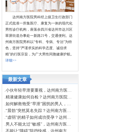
达州南方医院男科经上级卫生行政部门
正式批准一所集医疗、康复为一体的现代化
男性诊疗机构，座落余四川省达州市达川区
翠屏街道办事处一新路21号，交通便利。达
州南方医院男科以“专科、专病、专治”为特
色，坚持“严谨求实的科学态度、诚信求
精”的行医宗旨，为广大男性同胞健康护航。
详细>>
最新文章
.小伙年轻早泄要重视，达州南方医院提醒这些问题不可忽视
.精液健康如何自检？达州南方医院教你查“颜”阅“色”
.如何解救饱受“早泄”困扰的男人，达州南方医院来教你
.“晨勃”突然莫名失踪？达州南方医院来告诉你原因
.“虚弱”的精子如何成功受孕？达州南方医院来分析
.男人不能太过“敏感”，达州南方医院来告诉你该怎么办
.不能让“障碍”阻挡快感，达州南方医院来为你解答