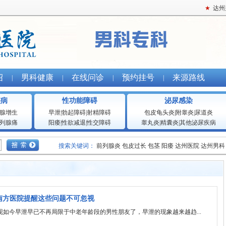
★
达州
绍
男科健康
在线问诊
预约挂号
来源路线
|
|
|
|
疾病
性功能障碍
泌尿感染
腺增生
早泄
|
勃起障碍
|
射精障碍
包皮龟头炎
|
附睾炎
|
尿道炎
列腺痛
阳痿
|
性欲减退
|
性交障碍
睾丸炎
|
精囊炎
|
其他泌尿疾病
搜索关键词：
前列腺炎
包皮过长
包茎
阳痿
达州医院
达州男科
南方医院提醒这些问题不可忽视
现如今早泄早已不再局限于中老年龄段的男性朋友了，早泄的现象越来越趋...